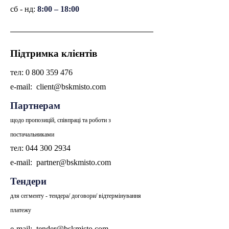
​​сб - нд:
8:00 – 18:00
Підтримка клієнтів
тел:
0 800 359 476
е-mail:
client@bskmisto.com
Партнерам
щодо пропозицій, співпраці та роботи з
постачальниками
тел:
044 300 2934
е-mail:
partner@bskmisto.com
Тендери
для сегменту - тендера/ договори/ відтермінування
платежу
е-mail:
tender@bskmisto.com