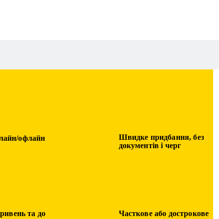
Швидке придбання, без
лайн/офлайн
документів і черг
гривень та до
Часткове або дострокове