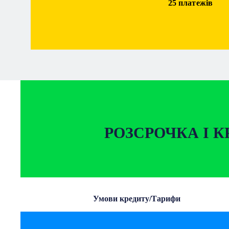
25 платежів
РОЗСРОЧКА І К
Умови кредиту/Тарифи