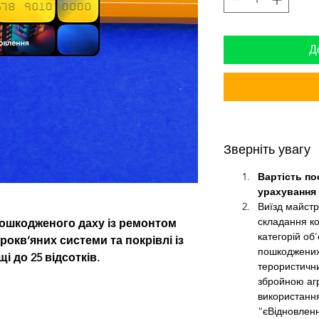
Д
Зверніть увагу
Вартість по
урахування 
Виїзд майстр
складання к
ошкодженого даху із ремонтом 
категорій об
рокв’яних системи та покрівлі із 
пошкоджених 
і до 25 відсотків.
терористични
збройною агр
використання
“єВідновленн