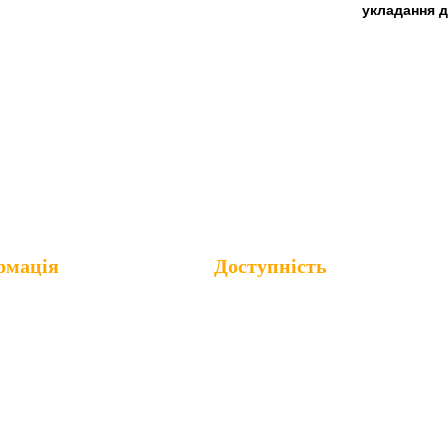
укладання 
рмація
Доступність
ї
Умови використання
никам
Політика конфіденційності
нтр
Права користувачів
льникам
Політика відшкодування
за
Публічний договір
рам
Гарантія та сервіс