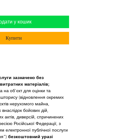
одати у кошик
Купити
слуги зазначено без 
витратних матеріалів;
а на об'єкт для оцінки та 
ошторису (відновлення окремих 
’єктів нерухомого майна, 
внаслідок бойових дій, 
х актів, диверсій, спричинених 
есією Російської Федерації, з 
м електронної публічної послуги 
я”) 
безкоштовний уразі 