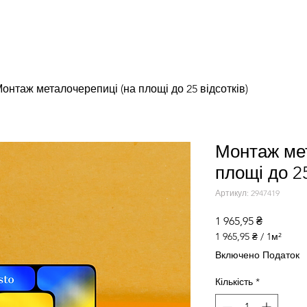
онтаж металочерепиці (на площі до 25 відсотків)
Монтаж мет
площі до 25
Артикул: 2947419
Ціна
1 965,95 ₴
1 965,95 ₴
/
1м²
1 965,95 ₴
Включено Податок
за
1
Кількість
*
Квадратний
метр