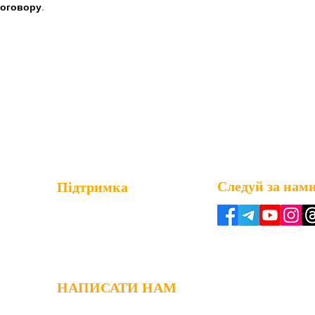
договору
.
Следуй за нам
Підтримка
0800 359 476
Тел:(+38)
(служба підтримка клієнтів)
Тел:
(+38) 0443 002 934
(для пропозицій, співпраця)
НАПИСАТИ НАМ