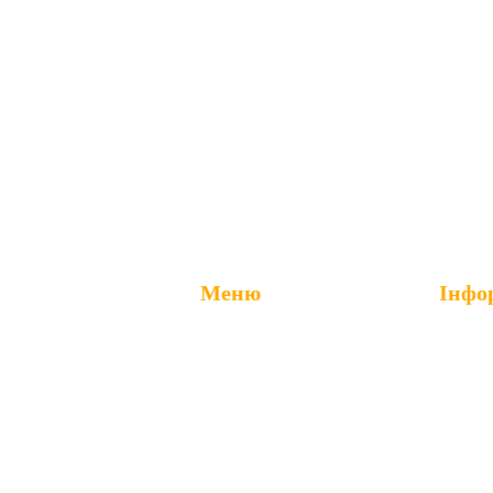
Меню
Інфо
Вакансі
Головна
Підряд
Про нас
Прес-це
Послуги
Постача
Ремонт приміщень
Франши
єВідновлення
Партне
Контакти