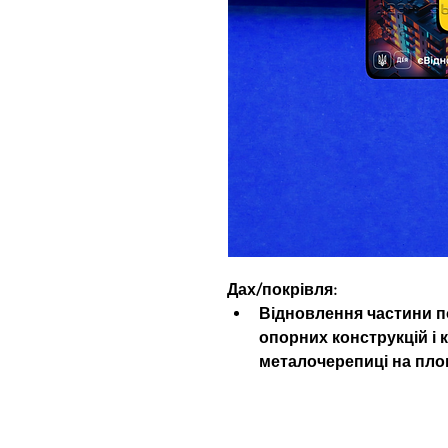
Дах/покрівля:
Відновлення частини п
опорних конструкцій і к
металочерепиці на площ