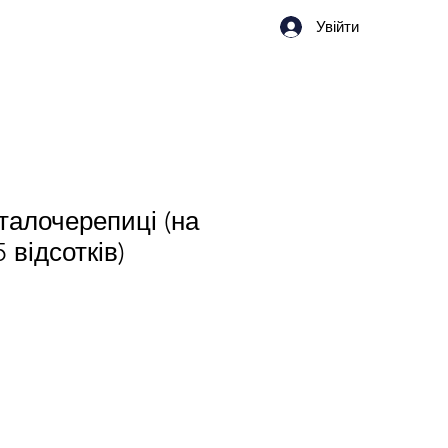
Увійти
алочерепиці (на
 відсотків)