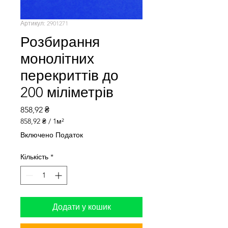
Артикул: 2901271
Розбирання
монолітних
перекриттів до
200 міліметрів
Ціна
858,92 ₴
858,92 ₴
/
1м²
858,92 ₴
Включено Податок
за
1
Кількість
*
Квадратний
метр
Додати у кошик