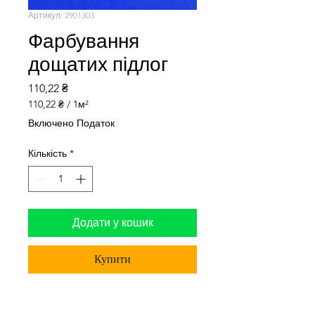
Артикул: 2901303
Фарбування
дощатих підлог
Ціна
110,22 ₴
110,22 ₴
/
1м²
110,22 ₴
Включено Податок
за
1
Кількість
*
Квадратний
метр
Додати у кошик
Купити
Підлога: